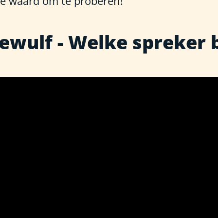
e waard om te proberen!
ewulf - Welke spreker b