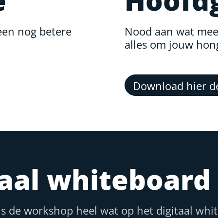
e
Hoofd
een nog betere
Nood aan wat meer
alles om jouw honge
Download hier de
taal whiteboard
ns de workshop heel wat op het digitaal whi