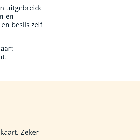
n uitgebreide
en en
en beslis zelf
kaart
nt.
kaart. Zeker