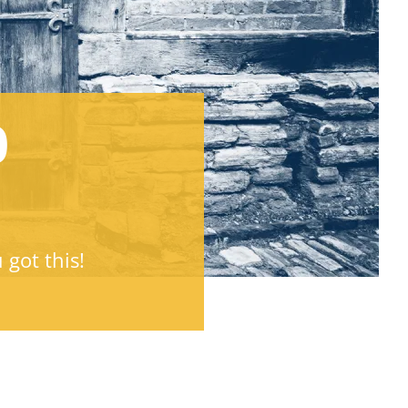
0
 got this!