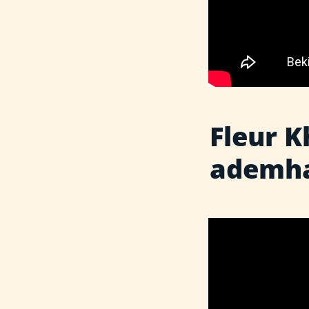
Fleur K
ademha