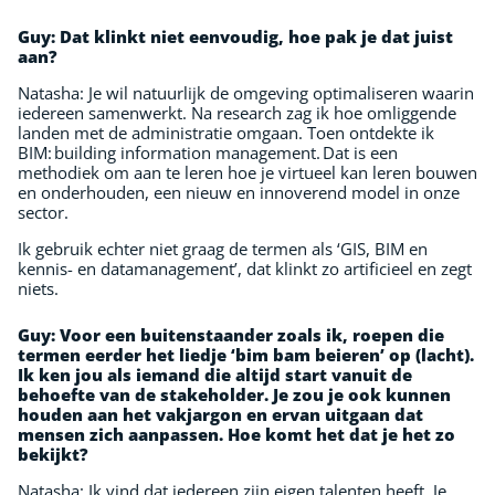
Guy:
Dat klinkt niet eenvoudig, hoe pak je dat juist
aan?
Natasha: Je wil natuurlijk de omgeving optimaliseren waarin
iedereen samenwerkt. Na research zag ik hoe omliggende
landen met de administratie omgaan. Toen ontdekte ik
BIM: building information management. Dat is een
methodiek om aan te leren hoe je virtueel kan leren bouwen
en onderhouden, een nieuw en innoverend model in onze
sector.
Ik gebruik echter niet graag de termen als ‘GIS, BIM en
kennis- en datamanagement’, dat klinkt zo artificieel en zegt
niets.
Guy:
Voor een buitenstaander zoals ik, roepen die
termen eerder het liedje ‘bim bam beieren’ op (lacht).
Ik ken jou als iemand die altijd start vanuit de
behoefte van de stakeholder. Je zou je ook kunnen
houden aan het vakjargon en ervan uitgaan dat
mensen zich aanpassen. Hoe komt het dat je het zo
bekijkt?
Natasha: Ik vind dat iedereen zijn eigen talenten heeft. Je