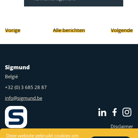
Vorige
Alle berichten
Volgende
Sigmund
België
+32 (0) 3 685 28 87
info@sigmund.be
Disclaimer
Privacy
Deze website gebruikt cookies om
Sigmund is a Juny nv brand.