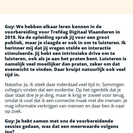
Guy:
We hebben elkaar leren kennen in de
voorbereiding voor
Trefdag Digitaal Vlaanderen
in
2018. Na de opleiding sprak jij voor een groot
publiek, maar je slaagde er ook in om te luisteren. Ik
herinner mij dat jij vragen stelde en interactie
stimuleerde. Jij hebt een intrinsieke drive om te
luisteren, ook als je aan het praten bent. Luisteren is
namelijk veel moeilijker dan praten, zeker om dat
evenwicht te vinden. Daar kruipt natuurlijk ook veel
tijd in.
Natasha: Ja, ik steek daar inderdaad veel tijd in. Sommigen
collega’s vinden dat een evidentie. Op het ogenblik dat je
daar staat doe je je ding, maar ik krijg er zoveel voor terug,
omdat ik voel dat ik een connectie maak met die mensen. Je
mag informatie verkrijgen van mensen en daar ben ik naar
op zoek.
Guy:
Je hebt samen met ons de voorbereidende
sessies gedaan, was dat een meerwaarde volgens
jou?