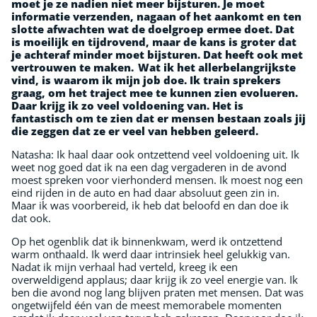
moet je ze
nadien niet meer bijsturen. Je moet
informatie verzenden, nagaan of het aankomt en ten
slotte afwachten wat de doelgroep ermee doet. Dat
is moeilijk en tijdrovend, maar de kans is groter dat
je achteraf minder moet bijsturen. Dat heeft ook met
vertrouwen te maken. Wat ik het allerbelangrijkste
vind, is waarom ik mijn job doe. Ik train sprekers
graag, om het traject mee te kunnen zien evolueren.
Daar krijg ik zo veel voldoening van. Het is
fantastisch om te zien dat er mensen bestaan zoals jij
die zeggen dat ze er veel van hebben geleerd.
Natasha: Ik haal daar ook ontzettend veel voldoening uit. Ik
weet nog goed dat ik na een dag vergaderen in de avond
moest spreken voor vierhonderd mensen. Ik moest nog een
eind rijden in de auto en had daar absoluut geen zin in.
Maar ik was voorbereid, ik heb dat beloofd en dan doe ik
dat ook.
Op het ogenblik dat ik binnenkwam, werd ik ontzettend
warm onthaald. Ik werd daar intrinsiek heel gelukkig van.
Nadat ik mijn verhaal had verteld, kreeg ik een
overweldigend applaus; daar krijg ik zo veel energie van. Ik
ben die avond nog lang blijven praten met mensen. Dat was
ongetwijfeld één van de meest memorabele momenten