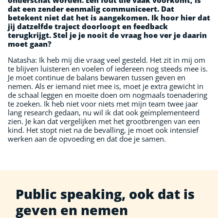
onderschat worden. Een fout die vaak voorkomt, is
dat een zender eenmalig communiceert. Dat
betekent niet dat het is aangekomen. Ik hoor hier dat
jij datzelfde traject doorloopt en feedback
terugkrijgt. Stel je je nooit de vraag hoe ver je daarin
moet gaan?
Natasha: Ik heb mij die vraag veel gesteld. Het zit in mij om
te blijven luisteren en voelen of iedereen nog steeds mee is.
Je moet continue de balans bewaren tussen geven en
nemen. Als er iemand niet mee is, moet je extra gewicht in
de schaal leggen en moeite doen om nogmaals toenadering
te zoeken. Ik heb niet voor niets met mijn team twee jaar
lang research gedaan, nu wil ik dat ook geïmplementeerd
zien. Je kan dat vergelijken met het grootbrengen van een
kind. Het stopt niet na de bevalling, je moet ook intensief
werken aan de opvoeding en dat doe je samen.
Public speaking, ook dat is
geven en nemen