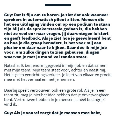
Guy:
Dat is fijn om te horen. Je ziet dat ook wanneer
sprekers in automatisch piloot zitten. Mensen die
het een uitdaging vinden om op een podium te staan
zijn blij als de sprekerssessie gedaan is, die hebben
niet zo veel oor naar vragen. Jij daarentegen luistert
en geeft feedback. Als je ziet hoe je geëvolueerd bent
en hoe je die groep benadert, is het voor mij een
plezier om daar
naar te kijken. Daar doe ik mijn job
voor, om zulke dingen te zien gebeuren, dingen
waarvan je met je mond vol tanden staat.
Natasha: Ik ben enorm gegroeid in mijn job en dat samen
met mijn team. Mijn team staat voor, achter én naast mij.
Het is geen eenrichtingsverkeer. Je leert van elkaar en groeit
mee met het verhaal en met je mensen.
Daarbij speelt vertrouwen ook een grote rol. Als je in een
team zit, mag je niet het idee hebben dat je onvervangbaar
bent. Vertrouwen hebben in je mensen is héél belangrijk,
vind ik.
Guy:
Als je vooraf zorgt dat je mensen mee hebt,