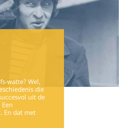
jfs-watte? Wel,
eschiedenis die
uccesvol uit de
. Een
. En dat met