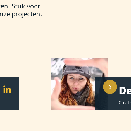
ten. Stuk voor
onze projecten.
De
Creati