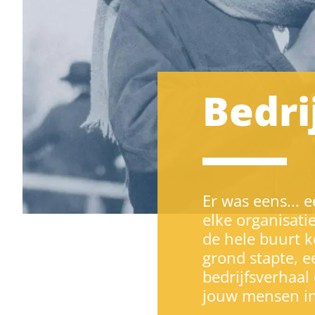
Bedri
Er was eens... e
elke organisati
de hele buurt k
grond stapte, e
bedrijfsverhaal
jouw mensen in