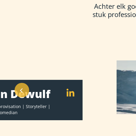
Achter elk go
stuk professio
on Dewulf
rovisation
Storyteller
comedian