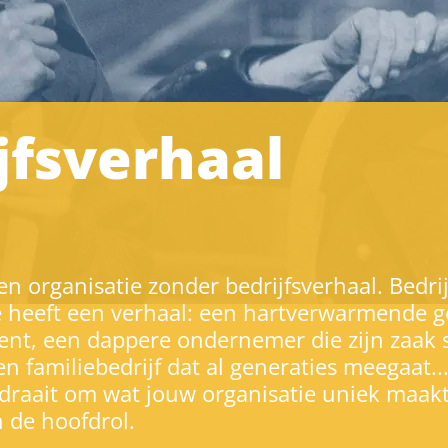
jfsverhaal
en organisatie zonder bedrijfsverhaal. Bedri
e heeft een verhaal: een hartverwarmende g
ent, een dappere ondernemer die zijn zaak s
en familiebedrijf dat al generaties meegaat..
 draait om wat jouw organisatie uniek maakt
 de hoofdrol.