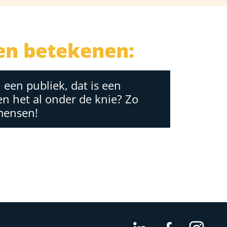
en betekenen:
een publiek, dat is een
en het al onder de knie? Zo
 mensen!
LinkedIn
Facebook
Inst