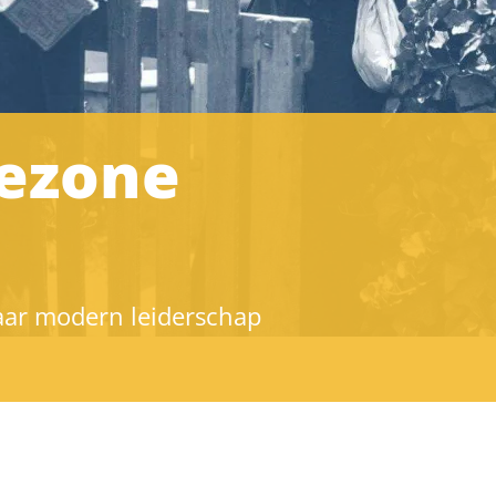
iezone
aar modern leiderschap