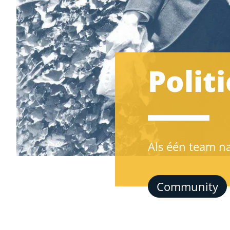
Polit
Als één team n
Community