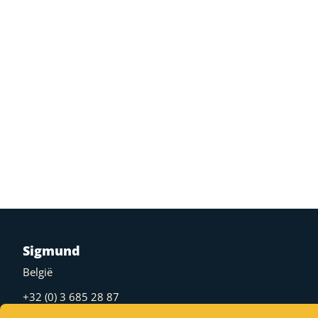
Sigmund
België
+32 (0) 3 685 28 87