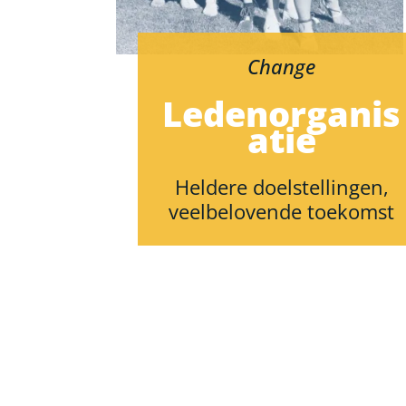
Change
Ledenorganis
atie
Heldere doelstellingen,
veelbelovende toekomst