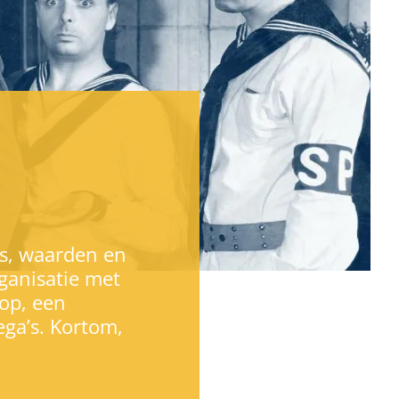
rs, waarden en
ganisatie met
oop, een
ega’s. Kortom,