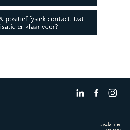
& positief fysiek contact. Dat
isatie er klaar voor?
LinkedIn
Facebook
Inst
Disclaimer