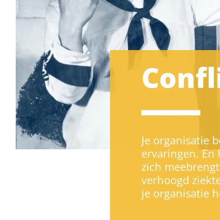
Confl
Je organisatie 
ervaringen. En 
zich meebrengt,
verhoogd ziekte
je organisatie 