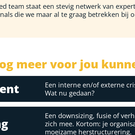
ed team staat een stevig netwerk van exper
nals die we maar al te graag betrekken bij 
og meer voor jou kunn
Een interne en/of externe cris
ent
Wat nu gedaan?
Een downsizing, fusie of ver
ng
zich mee. Kortom: je organisa
moeizame herstructurering.