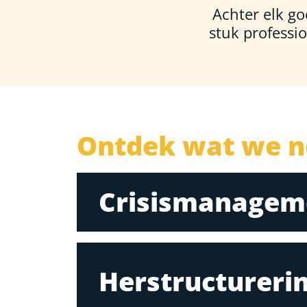
Achter elk go
stuk professio
Ontdek wat we n
Crisismanagem
Herstructureri