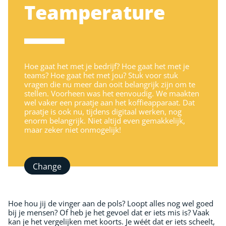
Teamperature
Hoe gaat het met je bedrijf? Hoe gaat het met je
teams? Hoe gaat het met jou? Stuk voor stuk
vragen die nu meer dan ooit belangrijk zijn om te
stellen. Voorheen was het eenvoudig. We maakten
wel vaker een praatje aan het koffieapparaat. Dat
praatje is ook nu, tijdens digitaal werken, nog
enorm belangrijk. Niet altijd even gemakkelijk,
maar zeker niet onmogelijk!
Change
Hoe hou jij de vinger aan de pols? Loopt alles nog wel goed
bij je mensen? Of heb je het gevoel dat er iets mis is? Vaak
kan je het vergelijken met koorts. Je wéét dat er iets scheelt,