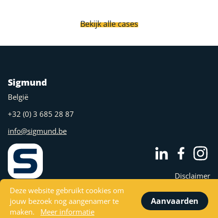
Bekijk alle cases
Sigmund
België
+32 (0) 3 685 28 87
info@sigmund.be
Disclaimer
Privacy
Deze website gebruikt cookies om
Sigmund is a Juny nv brand.
Cookies
Aanvaarden
jouw bezoek nog aangenamer te
maken.
Meer informatie