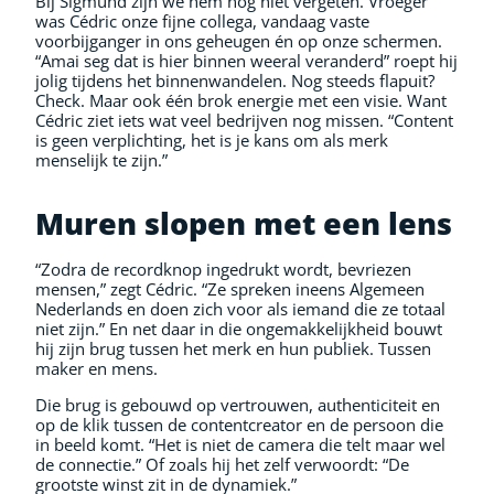
Bij Sigmund zijn we hem nog niet vergeten. Vroeger
was Cédric onze fijne collega, vandaag vaste
voorbijganger in ons geheugen én op onze schermen.
“Amai seg dat is hier binnen weeral veranderd” roept hij
jolig tijdens het binnenwandelen. Nog steeds flapuit?
Check. Maar ook één brok energie met een visie. Want
Cédric ziet iets wat veel bedrijven nog missen. “Content
is geen verplichting, het is je kans om als merk
menselijk te zijn.”
Muren slopen met een lens
“Zodra de recordknop ingedrukt wordt, bevriezen
mensen,” zegt Cédric. “Ze spreken ineens Algemeen
Nederlands en doen zich voor als iemand die ze totaal
niet zijn.” En net daar in die ongemakkelijkheid bouwt
hij zijn brug tussen het merk en hun publiek. Tussen
maker en mens.
Die brug is gebouwd op vertrouwen, authenticiteit en
op de klik tussen de contentcreator en de persoon die
in beeld komt. “Het is niet de camera die telt maar wel
de connectie.” Of zoals hij het zelf verwoordt: “De
grootste winst zit in de dynamiek.”