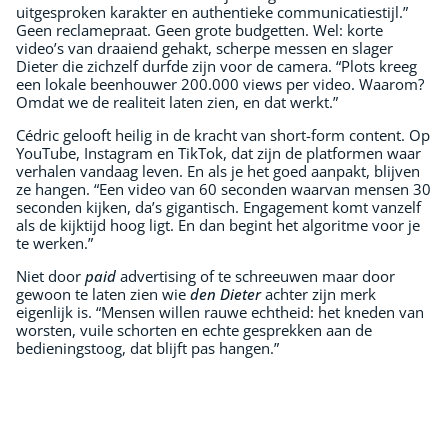
uitgesproken karakter en authentieke communicatiestijl.”
Geen reclamepraat. Geen grote budgetten. Wel: korte
video’s van draaiend gehakt, scherpe messen en slager
Dieter die zichzelf durfde zijn voor de camera. “Plots kreeg
een lokale beenhouwer 200.000 views per video. Waarom?
Omdat we de realiteit laten zien, en dat werkt.”
Cédric gelooft heilig in de kracht van short-form content. Op
YouTube, Instagram en TikTok, dat zijn de platformen waar
verhalen vandaag leven. En als je het goed aanpakt, blijven
ze hangen. “Een video van 60 seconden waarvan mensen 30
seconden kijken, da’s gigantisch. Engagement komt vanzelf
als de kijktijd hoog ligt. En dan begint het algoritme voor je
te werken.”
Niet door
paid
advertising of te schreeuwen maar door
gewoon te laten zien wie
den Dieter
achter zijn merk
eigenlijk is. “Mensen willen rauwe echtheid: het kneden van
worsten, vuile schorten en echte gesprekken aan de
bedieningstoog, dat blijft pas hangen.”