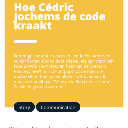
Hoe Cédric
Jochems de code
kraakt
Sommige content creators vullen feeds. Anderen
vullen harten. Cédric doet allebei. Als oprichter van
Your Brand, Your Story
en host van de Creators
Podcast, heeft hij zich ontpopt tot dé man die
merken leert hoe je niet alleen zichtbaar wordt,
maar ook voelbaar. “Mensen willen geen reclame.
Ze willen geraakt worden.”
Story
Communication