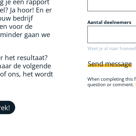
 je een rapport
l? Ja hoor! En er
ouw bedrijf
Aantal deelnemers
nen voor de
r minder gaan we
Weet je al naar hoeveel
 het resultaat?
Send message
naar de volgende
oof ons, het wordt
When completing this f
question or comment.
rek!