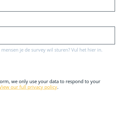
 mensen je de survey wil sturen? Vul het hier in.
orm, we only use your data to respond to your
View our full privacy policy
.