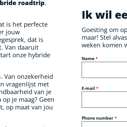
bride
roadtrip
.
Ik wil e
t is het perfecte
Goesting om op 
er jouw
maar! Stel alva
egesprek, dat is
weken komen w
lt. Van daaruit
start onze hybride
Name
. Van onzekerheid
n vragenlijst met
E-mail
ndbaarheid van je
em op je maag? Geen
st, op maat van jou
Phone number