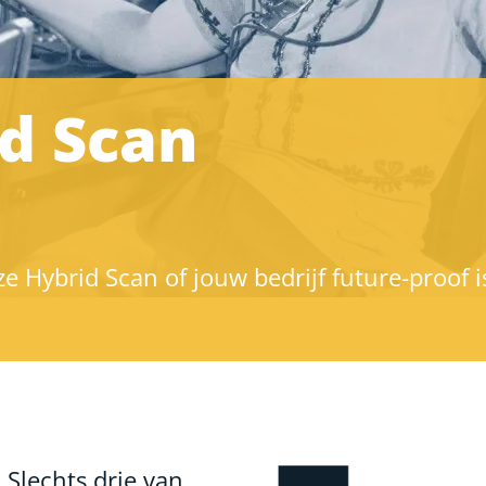
d Scan
 Hybrid Scan of jouw bedrijf future-proof i
 Slechts drie van