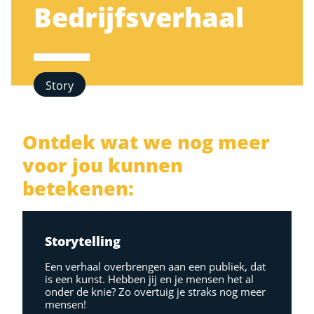
Bedrijfsverhaal
Story
Ontdek wat we nog meer
voor jou kunnen
betekenen:
Storytelling
Een verhaal overbrengen aan een publiek, dat
is een kunst. Hebben jij en je mensen het al
onder de knie? Zo overtuig je straks nog meer
mensen!