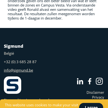
onderzoek geven ons een beter beeld van wat er leeft
binnen de zones en Campus Vesta. Via onderstaande
video geeft Ronald alvast een samenvatting van het
resultaat. De resultaten zullen meegenomen worden
tijdens de 1-daagse in december.
Sigmund
België
+32 (0) 3 685 28 87
info@sigmund.be
Disclaimer
Privacy
Sigmund is a Juny nv brand.
Cookies
This website uses cookies to make your visit
I agree