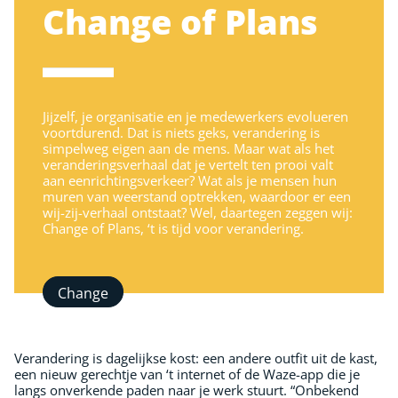
Change of Plans
Jijzelf, je organisatie en je medewerkers evolueren
voortdurend. Dat is niets geks, verandering is
simpelweg eigen aan de mens. Maar wat als het
veranderingsverhaal dat je vertelt ten prooi valt
aan eenrichtingsverkeer? Wat als je mensen hun
muren van weerstand optrekken, waardoor er een
wij-zij-verhaal ontstaat? Wel, daartegen zeggen wij:
Change of Plans, ‘t is tijd voor verandering.
Change
Verandering is dagelijkse kost: een andere outfit uit de kast,
een nieuw gerechtje van ‘t internet of de Waze-app die je
langs onverkende paden naar je werk stuurt. “Onbekend