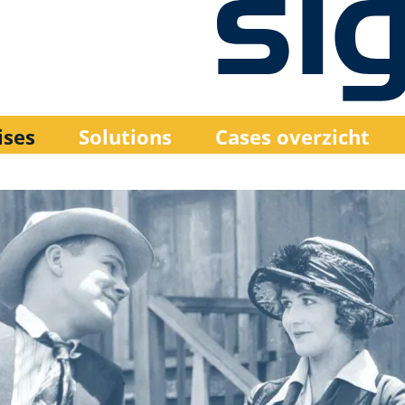
ises
Solutions
Cases overzicht