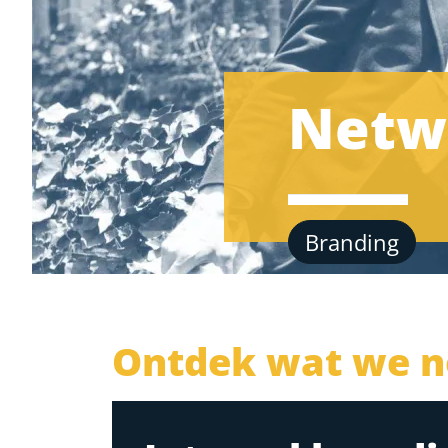
Netw
Branding
Ontdek wat we n