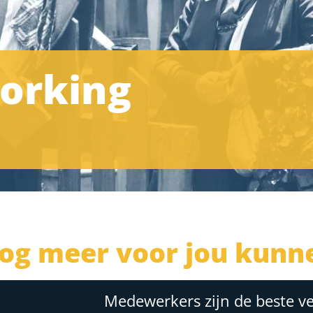
orking
og meer voor jou kunn
Medewerkers zijn de beste v